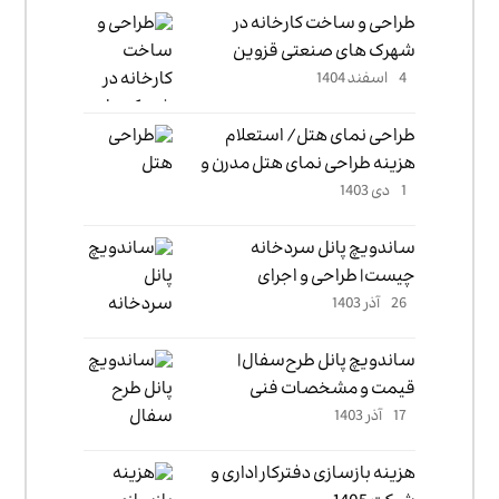
طراحی و ساخت کارخانه در
شهرک های صنعتی قزوین
4 اسفند 1404
طراحی نمای هتل/ استعلام
هزینه طراحی نمای هتل مدرن و
1 دی 1403
کلاسیک
ساندویچ پانل سردخانه
چیست| طراحی و اجرای
26 آذر 1403
ساندویچ پانل سردخانه
ساندویچ پانل طرح‌سفال|
قیمت و مشخصات فنی
17 آذر 1403
ساندویچ پانل طرح سفال
هزینه بازسازی دفترکار اداری و