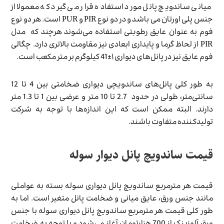
میانی ساندویچ پانل مورد استفاده قرار می گیرد که معمولا از
جنس پلی اورتان می باشد و در دو نوع PIR و PUR است. هر دو نوع
فوم به عنوان عایق رطوبتی استفاده می‌شوند هرچند که مدل
PIR از لحاظ گرما و پایداری ابعادی نیز مقاومت بالاتری دارد. چگالی
فوم عایق نیز در پانل‌های دیواری ۱±41 کیلوگرم بر متر مکعب است.
به طور کلی پانل‌های ساندویچی دیواری ضخامتی بین 4 تا 12
سانتی‌متر، طولی در حدود 2.7 تا 10 متر و عرضی بین 1 تا 1.3 متر
دارند. البته ممکن است که این اندازه‌ها با توجه به شرکت
تولیدکننده متفاوت باشند.
قیمت ساندویچ پانل دیوار سوله
قیمت هر مترمربع ساندویچ پانل دیواری سوله بسته به عواملی
مانند جنس ورق، عایق میانی و ضخامت پانل متغیر است. اما به
طور کلی قیمت هر مترمربع ساندویچ پانل دیواری سوله با جنس