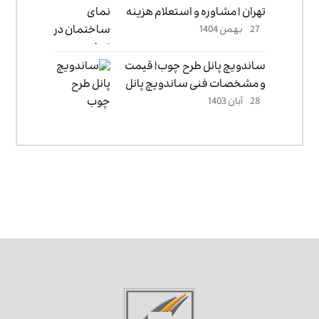
تهران | مشاوره و استعلام هزینه
27 بهمن 1404
ساندویچ پانل طرح‌ چوب| قیمت
و مشخصات فنی ساندویچ پانل
28 آبان 1403
طرح چوب